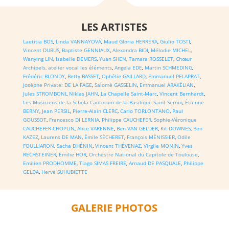
LES ARTISTES
Laetitia BOS
,
Linda VANNAYOVÁ
,
Maud Gloria HERRERA
,
Giulio TOSTI
,
Vincent DUBUS
,
Baptiste GENNIAUX
,
Alexandra BIDI
,
Mélodie MICHEL
,
Wanying LIN
,
Isabelle DEMERS
,
Yuan SHEN
,
Tamara ROSSELET
,
Chœur
Archipels, atelier vocal les éléments
,
Angela EDE
,
Martin SCHMEDING
,
Frédéric BLONDY
,
Betty BASSET
,
Ophélie GAILLARD
,
Emmanuel PELAPRAT
,
Josèphe Private: DE LA FAGE
,
Salomé GASSELIN
,
Emmanuel ARAKÉLIAN
,
Jules STROMBONI
,
Niklas JAHN
,
La Chapelle Saint-Marc
,
Vincent Bernhardt
,
Les Musiciens de la Schola Cantorum de la Basilique Saint-Sernin
,
Étienne
BERNY
,
Jean PERSIL
,
Pierre-Alain CLERC
,
Carlo TORLONTANO
,
Paul
GOUSSOT
,
Francesco DI LERNIA
,
Philippe CAUCHEFER
,
Sophie-Véronique
CAUCHEFER-CHOPLIN
,
Alice VARENNE
,
Ben VAN GELDER
,
Kit DOWNES
,
Ben
KAZEZ
,
Laurens DE MAN
,
Émile SÉCHERET
,
François MÉNISSIER
,
Odile
FOULLIARON
,
Sacha DHÉNIN
,
Vincent THÉVENAZ
,
Virgile MONIN
,
Yves
RECHSTEINER
,
Emilie HOR
,
Orchestre National du Capitole de Toulouse
,
Emilien PRODHOMME
,
Tiago SIMAS FREIRE
,
Arnaud DE PASQUALE
,
Philippe
GELDA
,
Hervé SUHUBIETTE
GALERIE PHOTOS