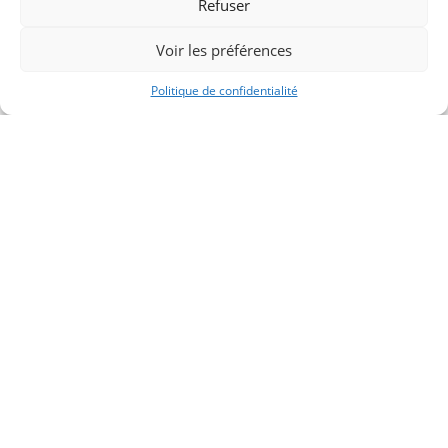
Refuser
Voir les préférences
Politique de confidentialité
NEWSLETTER
Ne manquez aucune actualité
de Toulouse les Orgues
Veuillez laisser ce champ vide.
Votre nom complet