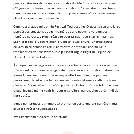
pour assister aux demi-finales et finales du 14e Concours international
d’Orgue de Toulouse : merveilleux tremplin où 12 solistes prometteurs
mettront en avant leur talent dans un programme qu’ils et elles auront
choisi pour un orgue toulousain.
Comme à chaque édition du Festival, Toulouse les Orgues laisse une large
place à ses créations et ses Premières : une nouvelle version des
Planètes de Gustav Holst, réalisée pour la Basilique St-Sernin par Yuan
Shen et Isabelle Demers pour le Concert d’Ouverture. Un programme
cuivres, percussions et orgue permettra d’entendre une nouvelle
transcription de Star Wars sur le puissant orgue Puget de l’église de
Notre-Dame de la Dalbade.
À chaque Festival également, ses nouveautés et ses curiosités avec : un
BD-Concert, réunissant un organiste improvisateur et un dessinateur, une
Pause Orgue, un moment de musique offert en milieu de journée
permettant de faire une halte dans un monde qui semble aller toujours
plus vite. Autant d’instants où le public est invité à découvrir la machine
orgue, jusqu’à même venir le jouer en ateliers, ou lors d’un après-midi de
libre accès.
Venez nombreuses et nombreux profiter de cette énergie qui résonnera
sous les voûtes toulousaines !
Yves Rechsteiner, directeur artistique