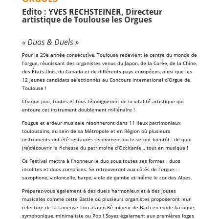
Edito : YVES RECHSTEINER, Directeur
artistique de Toulouse les Orgues
« Duos & Duels »
Pour la 29e année consécutive, Toulouse redevient le centre du monde de
l’orgue, réunissant des organistes venus du Japon, de la Corée, de la Chine,
des États-Unis, du Canada et de différents pays européens, ainsi que les
12 jeunes candidats sélectionnés au Concours international d’Orgue de
Toulouse !
Chaque jour, toutes et tous témoigneront de la vitalité artistique qui
entoure cet instrument doublement millénaire !
Fougue et ardeur musicale résonneront dans 11 lieux patrimoniaux
toulousains, au sein de sa Métropole et en Région où plusieurs
instruments ont été restaurés récemment ou le seront bientôt : de quoi
(re)découvrir la richesse du patrimoine d’Occitanie… tout en musique !
Ce Festival mettra à l’honneur le duo sous toutes ses formes : duos
insolites et duos complices. Se retrouveront aux côtés de l’orgue :
saxophone, violoncelle, harpe, viole de gambe et même le cor des Alpes.
Préparez-vous également à des duels harmonieux et à des joutes
musicales comme cette Battle où plusieurs organistes proposeront leur
relecture de la fameuse Toccata en Ré mineur de Bach en mode baroque,
symphonique, minimaliste ou Pop ! Soyez également aux premières loges